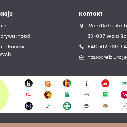
acje
Kontakt
min
Wola Batorska 1
a prywatności
32-007 Wola Ba
min Bonów
+48 502 339 154
wych
haucare.biuro@