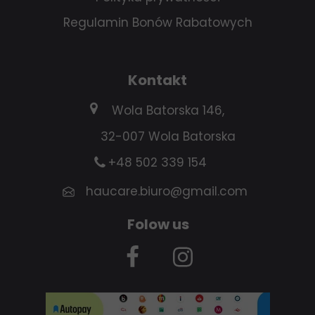
Regulamin Bonów Rabatowych
Kontakt
Wola Batorska 146,
32-007 Wola Batorska
+48 502 339 154
haucare.biuro@gmail.com
Folow us
A website created in the
Web
Wave
builder.