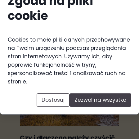
Zgoda na pliki
07 stycznia 2026
cookie
Opuszki łap oraz nos to bardzo
ważne punkty na mapie ciała
naszego...
Cookies to małe pliki danych przechowywane
na Twoim urządzeniu podczas przeglądania
stron internetowych. Używamy ich, aby
poprawić funkcjonalność witryny,
spersonalizować treści i analizować ruch na
stronie.
Dostosuj
Zezwól na wszystko
Czy i dlaczego należy czyścić