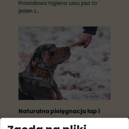
Prawidłowa higiena uszu psa to
jeden z...
Naturalna pielęgnacja łap i
nosa u psa